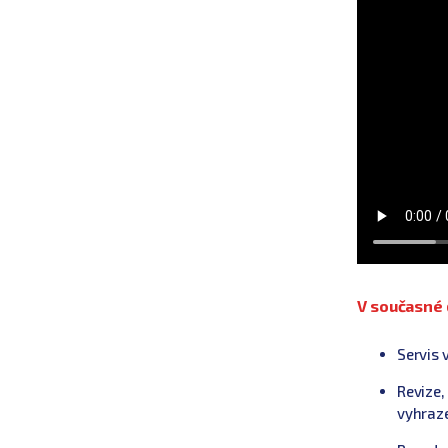
V současné 
Servis 
Revize,
vyhraze