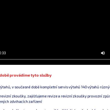
době provádíme tyto služby
výtahů, v současné době kompletní servis výtahů
140
výtahů různý
 revizní zkoušky, zajišťujeme revize a revizní zkoušky provozní způ
ných zdvihacích zařízení