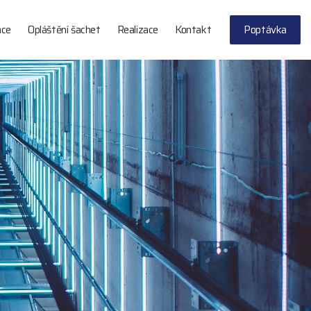
ace
Opláštění šachet
Realizace
Kontakt
Poptávka