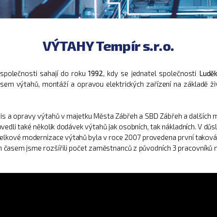
VÝTAHY Tempír s.r.o.
 společnosti sahají do roku
1992
, kdy se jednatel společnosti
Ludě
isem výtahů, montáží a opravou elektrických zařízení na základě ž
is a opravy výtahů v majetku Města Zábřeh a SBD Zábřeh a dalších ma
edli také několik dodávek výtahů jak osobních, tak nákladních. V důsl
elkové modernizace výtahů byla v roce
2007
provedena první taková
m časem jsme rozšířili počet zaměstnanců z původních 3 pracovníků