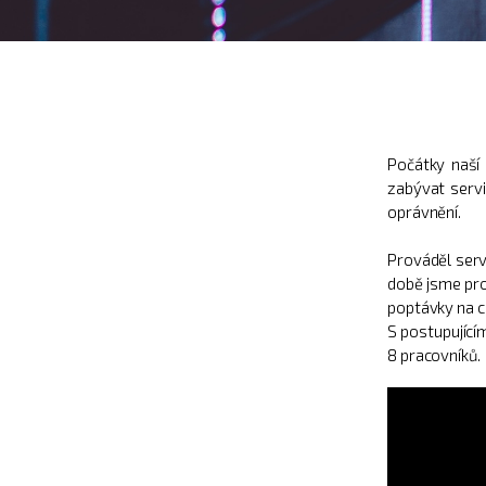
Počátky naší
zabývat serv
oprávnění.
Prováděl serv
době jsme prov
poptávky na c
S postupující
8 pracovníků.