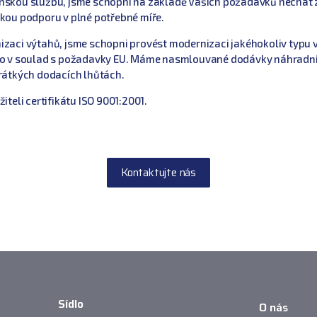
skou službu, jsme schopni na základě Vašich požadavků nechat z
kou podporu v plné potřebné míře.
zaci výtahů, jsme schopni provést modernizaci jakéhokoliv typu 
ho v soulad s požadavky EU. Máme nasmlouvané dodávky náhradníc
rátkých dodacích lhůtách.
iteli certifikátu
ISO 9001:2001.
Kontaktujte nás
Sídlo
O nás