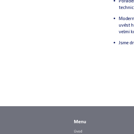
Poraden
technic
Moderni
uvést 
velmi k
Jsme drž
Menu
Úvod