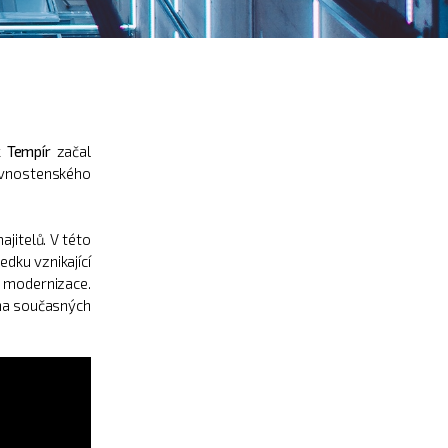
k Tempír
začal
ivnostenského
jitelů. V této
edku vznikající
 modernizace.
 na současných