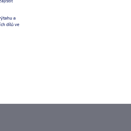
ajistit
výtahu a
h dílů ve